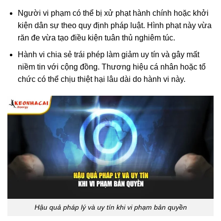
Người vi phạm có thể bị xử phạt hành chính hoặc khởi
kiện dân sự theo quy định pháp luật. Hình phạt này vừa
răn đe vừa tạo điều kiện tuân thủ nghiêm túc.
Hành vi chia sẻ trái phép làm giảm uy tín và gây mất
niềm tin với cộng đồng. Thương hiệu cá nhân hoặc tổ
chức có thể chịu thiệt hại lâu dài do hành vi này.
Hậu quả pháp lý và uy tín khi vi phạm bản quyền