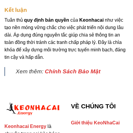
Kết luận
Tuân thủ
quy định bản quyền
của
Keonhacai
như việc
tạo nền móng vững chắc cho việc phát triển nội dung lâu
dài. Áp dụng đúng nguyên tắc giúp chia sẻ thông tin an
toàn đồng thời tránh các tranh chấp pháp lý. Đây là chìa
khóa để xây dựng môi trường trực tuyến minh bạch, đáng
tin cậy và hấp dẫn.
Xem thêm:
Chính Sách Bảo Mật
VỀ CHÚNG TÔI
Giới thiệu KeoNhaCai
Keonhacai Energy
là