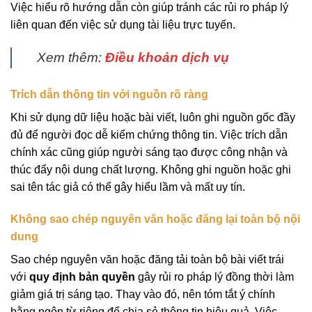
Việc hiểu rõ hướng dẫn còn giúp tránh các rủi ro pháp lý
liên quan đến việc sử dụng tài liệu trực tuyến.
Xem thêm:
Điều khoản dịch vụ
Trích dẫn thông tin với nguồn rõ ràng
Khi sử dụng dữ liệu hoặc bài viết, luôn ghi nguồn gốc đầy
đủ để người đọc dễ kiểm chứng thông tin. Việc trích dẫn
chính xác cũng giúp người sáng tạo được công nhận và
thúc đẩy nội dung chất lượng. Không ghi nguồn hoặc ghi
sai tên tác giả có thể gây hiểu lầm và mất uy tín.
Không sao chép nguyên văn hoặc đăng lại toàn bộ nội
dung
Sao chép nguyên văn hoặc đăng tải toàn bộ bài viết trái
với
quy định bản quyền
gây rủi ro pháp lý đồng thời làm
giảm giá trị sáng tạo. Thay vào đó, nên tóm tắt ý chính
bằng ngôn từ riêng để chia sẻ thông tin hiệu quả. Việc