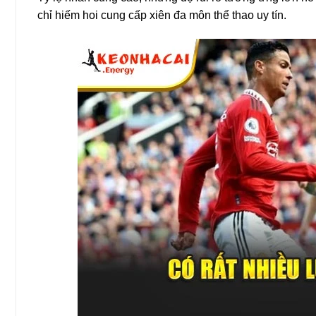
chỉ hiếm hoi cung cấp xiên đa môn thể thao uy tín.