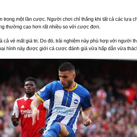
n trong một lần cược. Người chơi chỉ thắng khi tất cả các lựa 
hắng thường cao hơn rất nhiều so với cược đơn.
là cả vé mất giá trị. Do đó, trải nghiệm này phù hợp với người t
loại hình này được giới cá cược đánh giá vừa hấp dẫn vừa thác