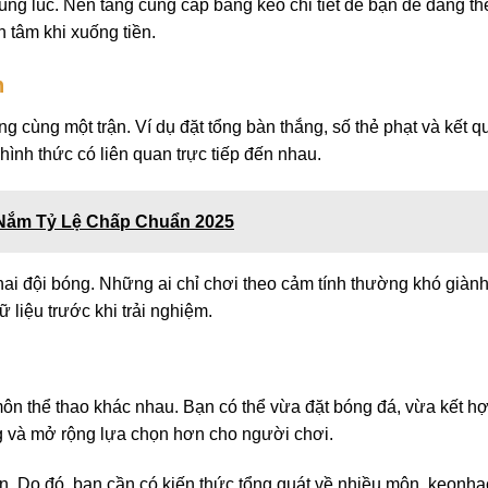
ng lúc. Nền tảng cung cấp bảng kèo chi tiết để bạn dễ dàng th
 tâm khi xuống tiền.
n
g cùng một trận. Ví dụ đặt tổng bàn thắng, số thẻ phạt và kết 
hình thức có liên quan trực tiếp đến nhau.
 Nắm Tỷ Lệ Chấp Chuẩn 2025
hai đội bóng. Những ai chỉ chơi theo cảm tính thường khó giàn
 liệu trước khi trải nghiệm.
môn thể thao khác nhau. Bạn có thể vừa đặt bóng đá, vừa kết h
ng và mở rộng lựa chọn hơn cho người chơi.
. Do đó, bạn cần có kiến thức tổng quát về nhiều môn. keonhac