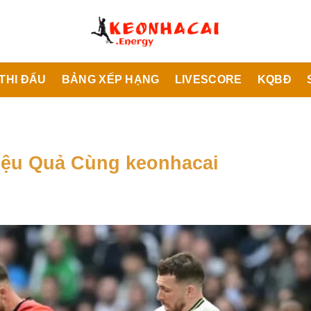
 THI ĐẤU
BẢNG XẾP HẠNG
LIVESCORE
KQBĐ
Hiệu Quả Cùng keonhacai