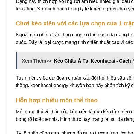
Dạng này thích hợp với người am hiểu nhiều giải đấu cù
lựa chọn. Sự minh bạch trong tỷ lệ khiến người chơi yên
Chơi kèo xiên với các lựa chọn của 1 trậ
Ngoài gộp nhiều trận, bạn cũng có thể chọn đa dạng tron
cuộc. Đây là loại cược mang tính chiến thuật cao vì các 
Xem Thêm>>
Kèo Châu Á Tại Keonhacai - Cách
Tuy nhiên, việc dự đoán chuẩn xác đòi hỏi hiểu sâu về 
thắng. keonhacai.energy khuyên bạn hãy phân tích kỹ dữ
Hỗn hợp nhiều môn thể thao
Một dạng thú vị khác của kèo xiên là gộp kèo từ nhiều 
bóng rổ hoặc tennis. Hình thức này mang lại sự đa dạ
Tỷ lệ nhân cũng cao, nhưng độ rủi ro tương ứng lớn hơn