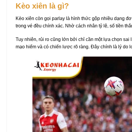
Kèo xiên là gì?
Kèo xiên còn gọi parlay là hình thức gộp nhiều dạng đơ
trong vé đều chính xác. Nhờ cách nhân tỷ lệ, số tiền t
Tuy nhiên, rủi ro cũng lớn bởi chỉ cần một lựa chọn sai 
mạo hiểm và có chiến lược rõ ràng. Đây chính là lý do 