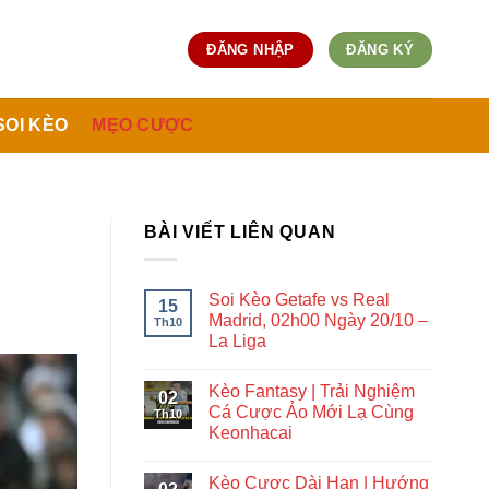
ĐĂNG NHẬP
ĐĂNG KÝ
SOI KÈO
MẸO CƯỢC
BÀI VIẾT LIÊN QUAN
Soi Kèo Getafe vs Real
15
Madrid, 02h00 Ngày 20/10 –
Th10
La Liga
Kèo Fantasy | Trải Nghiệm
02
Cá Cược Ảo Mới Lạ Cùng
Th10
Keonhacai
Kèo Cược Dài Hạn | Hướng