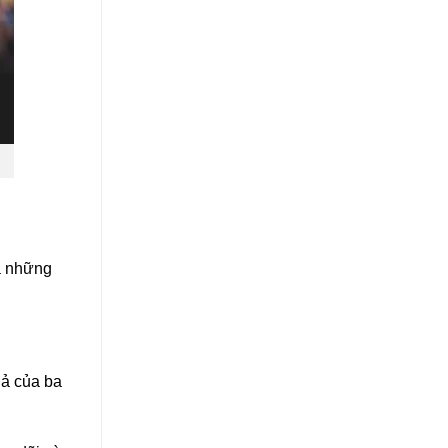
là những
uả của ba