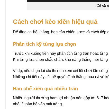
Có rất 
Cách chơi kèo xiên hiệu quả
Để tăng cơ hội thắng, bạn cần chiến lược và cách tiếp 
Phân tích kỹ từng lựa chọn
Trước khi xuống tiền hãy phân tích từng trận hoặc từng 
Khi từng lựa chọn chắc chắn, khả năng thắng mới tăng 
Ví dụ, nếu chọn tài xỉu thì nên xem xét lối chơi tấn công
Những chi tiết này có thể quyết định thắng thua cả vé kè
Hạn chế xiên quá nhiều trận
Nhiều người thường ham lợi nhuận nên gộp tới 6–7 kèo. 
nhỏ là toàn bộ vốn mất trắng.