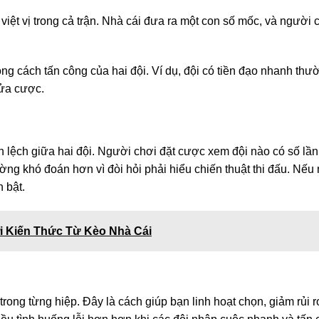
việt vị trong cả trận. Nhà cái đưa ra một con số mốc, và người 
ng cách tấn công của hai đội. Ví dụ, đội có tiền đạo nhanh thư
cửa cược.
h lệch giữa hai đội. Người chơi đặt cược xem đội nào có số lầ
ng khó đoán hơn vì đòi hỏi phải hiểu chiến thuật thi đấu. Nếu 
 bật.
i Kiến Thức Từ Kèo Nhà Cái
rong từng hiệp. Đây là cách giúp bạn linh hoạt chọn, giảm rủi r