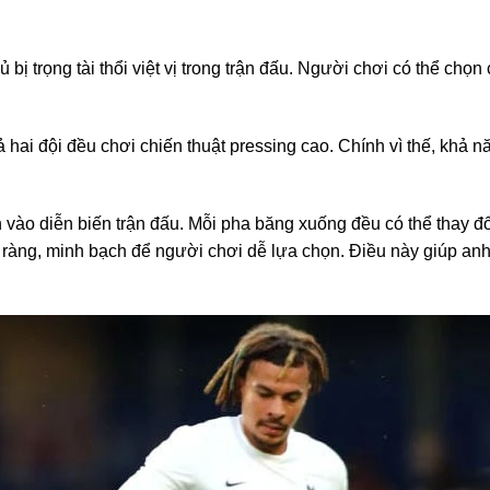
ủ bị trọng tài thổi việt vị trong trận đấu. Người chơi có thể chọ
 hai đội đều chơi chiến thuật pressing cao. Chính vì thế, khả nă
n vào diễn biến trận đấu. Mỗi pha băng xuống đều có thể thay đổ
õ ràng, minh bạch để người chơi dễ lựa chọn. Điều này giúp an