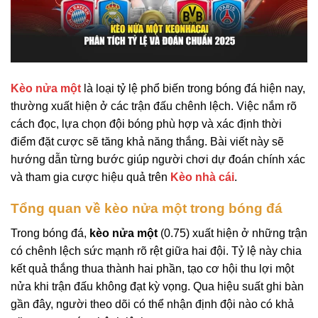
Kèo nửa một
là loại tỷ lệ phổ biến trong bóng đá hiện nay,
thường xuất hiện ở các trận đấu chênh lệch. Việc nắm rõ
cách đọc, lựa chọn đội bóng phù hợp và xác định thời
điểm đặt cược sẽ tăng khả năng thắng. Bài viết này sẽ
hướng dẫn từng bước giúp người chơi dự đoán chính xác
và tham gia cược hiệu quả trên
Kèo nhà cái
.
Tổng quan về kèo nửa một trong bóng đá
Trong bóng đá,
kèo nửa một
(0.75) xuất hiện ở những trận
có chênh lệch sức mạnh rõ rệt giữa hai đội. Tỷ lệ này chia
kết quả thắng thua thành hai phần, tạo cơ hội thu lợi một
nửa khi trận đấu không đạt kỳ vọng. Qua hiệu suất ghi bàn
gần đây, người theo dõi có thể nhận định đội nào có khả