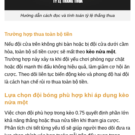
Hướng dẫn cách đọc và tính toán tỷ lệ thắng thua
Trường hợp thua toàn bộ tiền
Nếu đội cửa trên không ghi bàn hoặc bị đội cửa dưới cầm
hòa, toàn bộ số tiền cược sẽ mất theo
kèo nửa một
.
Trường hợp này xảy ra khi đội yếu chơi phòng ngự chặt
hoặc đội mạnh thi đấu không hiệu quả, làm giảm cơ hội ăn
cược. Theo dõi liên tục biến động kèo và phong độ hai đội
là cách hạn chế rủi ro thua toàn bộ tiền.
Lựa chọn đội bóng phù hợp khi áp dụng kèo
nửa một
Việc chọn đội phù hợp trong kèo 0.75 quyết định phần lớn
khả năng thắng hoặc thua nửa tiền khi tham gia cược.
Phân tích chi tiết từng yếu tố sẽ giúp người theo dõi đưa ra