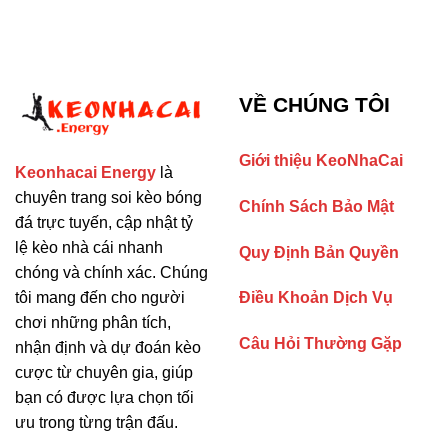
VỀ CHÚNG TÔI
Giới thiệu KeoNhaCai
Keonhacai Energy
là
chuyên trang soi kèo bóng
Chính Sách Bảo Mật
đá trực tuyến, cập nhật tỷ
lệ kèo nhà cái nhanh
Quy Định Bản Quyền
chóng và chính xác. Chúng
tôi mang đến cho người
Điều Khoản Dịch Vụ
chơi những phân tích,
Câu Hỏi Thường Gặp
nhận định và dự đoán kèo
cược từ chuyên gia, giúp
bạn có được lựa chọn tối
ưu trong từng trận đấu.