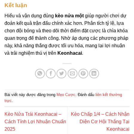
Kết luận
Hiểu và vận dụng đúng
kèo nửa một
giúp người chơi dự
đoán kết quả trận đấu chính xác hơn. Phân tích tỷ lệ, lựa
chọn đội bóng và theo dõi thời điểm đặt cược là chìa khóa
quan trọng để thành công. Nhờ áp dụng các phương pháp
này, khả năng thắng được tối ưu hóa, mang lại lợi nhuận
và trải nghiệm thú vị trên
Keonhacai
.
Bài viết này được đăng trong
Mẹo Cược
. Đánh dấu
liên kết thường
trực
.
Kèo Nửa Trái Keonhacai –
Kèo Chấp 1/4 – Cách Nhận
Cách Tính Lợi Nhuận Chuẩn
Diện Cơ Hội Thắng Tại
2025
Keonhacai