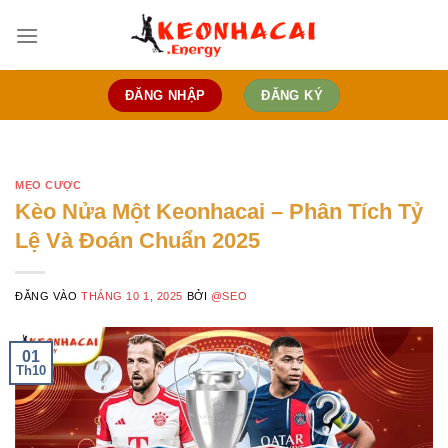
Bỏ
qua
nội
dung
ĐĂNG NHẬP
ĐĂNG KÝ
MẸO CƯỢC
Kèo Nửa Một Keonhacai – Phân Tích Tỷ
Lệ Và Đoán Chuẩn 2025
ĐĂNG VÀO
THÁNG 10 1, 2025
BỞI
@SEO
01
Th10