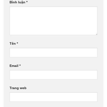
Bình luận
*
Tên
*
Email
*
Trang web