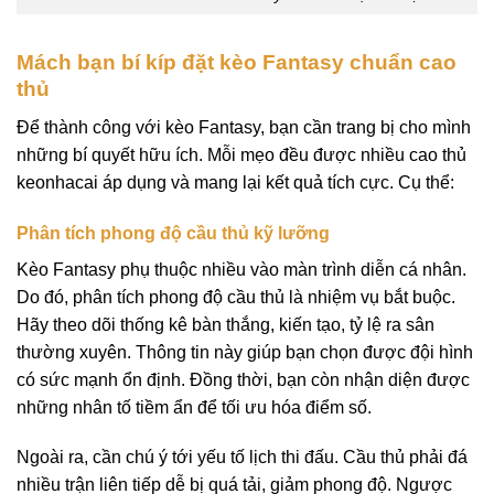
Mách bạn bí kíp đặt kèo Fantasy chuẩn cao
thủ
Để thành công với kèo Fantasy, bạn cần trang bị cho mình
những bí quyết hữu ích. Mỗi mẹo đều được nhiều cao thủ
keonhacai áp dụng và mang lại kết quả tích cực. Cụ thể:
Phân tích phong độ cầu thủ kỹ lưỡng
Kèo Fantasy phụ thuộc nhiều vào màn trình diễn cá nhân.
Do đó, phân tích phong độ cầu thủ là nhiệm vụ bắt buộc.
Hãy theo dõi thống kê bàn thắng, kiến tạo, tỷ lệ ra sân
thường xuyên. Thông tin này giúp bạn chọn được đội hình
có sức mạnh ổn định. Đồng thời, bạn còn nhận diện được
những nhân tố tiềm ẩn để tối ưu hóa điểm số.
Ngoài ra, cần chú ý tới yếu tố lịch thi đấu. Cầu thủ phải đá
nhiều trận liên tiếp dễ bị quá tải, giảm phong độ. Ngược