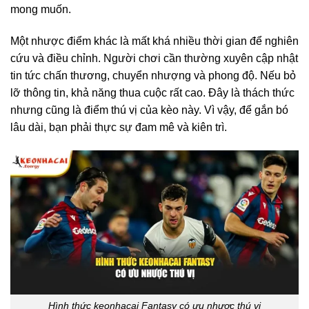
mong muốn.
Một nhược điểm khác là mất khá nhiều thời gian để nghiên
cứu và điều chỉnh. Người chơi cần thường xuyên cập nhật
tin tức chấn thương, chuyển nhượng và phong độ. Nếu bỏ
lỡ thông tin, khả năng thua cuộc rất cao. Đây là thách thức
nhưng cũng là điểm thú vị của kèo này. Vì vậy, để gắn bó
lâu dài, bạn phải thực sự đam mê và kiên trì.
Hình thức keonhacai Fantasy có ưu nhược thú vị