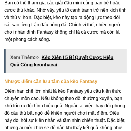
Bạn có thể tham gia các giải đấu mini cùng bạn bè hoặc
cược thủ khác. Nhờ vậy, yếu tố cạnh tranh trở nên kịch tính
và thú vị hơn. Đặc biệt, kèo này tạo ra động lực theo dõi
sát sao từng trận đấu bóng đá. Chính vì thế, nhiều người
chơi nhận định Fantasy không chỉ là cá cược mà còn là
một phong cách sống.
Xem Thêm>>
Kèo Xiên | 5 Bí Quyết Cược Hiệu
Quả Cùng keonhacai
Nhược điểm cần lưu tâm của kèo Fantasy
Điểm hạn chế lớn nhất là kèo Fantasy yêu cầu kiến thức
chuyên môn cao. Nếu không theo dõi thường xuyên, bạn
khó tối ưu đội hình hiệu quả. Ngoài ra, việc thay đổi phong
độ cầu thủ bất ngờ dễ khiến người chơi mất điểm. Điều
này đòi hỏi sự kiên nhẫn và tầm nhìn chiến thuật. Đặc biệt,
những ai mới chơi sẽ dễ nản khi thấy kết quả không như