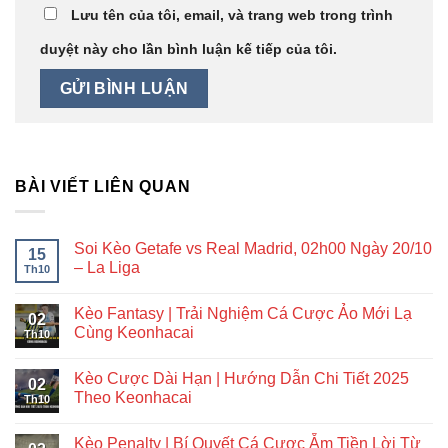
Lưu tên của tôi, email, và trang web trong trình
duyệt này cho lần bình luận kế tiếp của tôi.
BÀI VIẾT LIÊN QUAN
Soi Kèo Getafe vs Real Madrid, 02h00 Ngày 20/10
15
– La Liga
Th10
Kèo Fantasy | Trải Nghiệm Cá Cược Ảo Mới Lạ
02
Cùng Keonhacai
Th10
Kèo Cược Dài Hạn | Hướng Dẫn Chi Tiết 2025
02
Theo Keonhacai
Th10
Kèo Penalty | Bí Quyết Cá Cược Ẵm Tiền Lời Từ