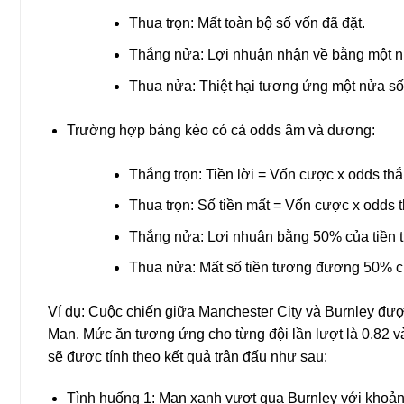
Thua trọn: Mất toàn bộ số vốn đã đặt.
Thắng nửa: Lợi nhuận nhận về bằng một nử
Thua nửa: Thiệt hại tương ứng một nửa số t
Trường hợp bảng kèo có cả odds âm và dương:
Thắng trọn: Tiền lời = Vốn cược x odds thắ
Thua trọn: Số tiền mất = Vốn cược x odds t
Thắng nửa: Lợi nhuận bằng 50% của tiền t
Thua nửa: Mất số tiền tương đương 50% c
Ví dụ: Cuộc chiến giữa Manchester City và Burnley đư
Man. Mức ăn tương ứng cho từng đội lần lượt là 0.82 v
sẽ được tính theo kết quả trận đấu như sau:
Tình huống 1: Man xanh vượt qua Burnley với khoảng 