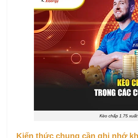
Kèo chấp 1.75 xuất 
Kiến thức chung cần ghi nhớ kh