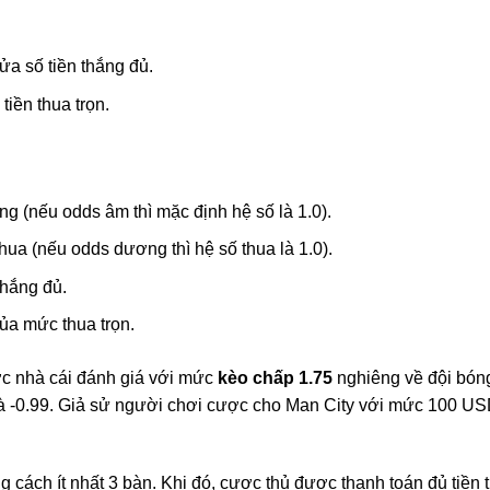
a số tiền thắng đủ.
iền thua trọn.
ng (nếu odds âm thì mặc định hệ số là 1.0).
hua (nếu odds dương thì hệ số thua là 1.0).
hắng đủ.
ủa mức thua trọn.
ợc nhà cái đánh giá với mức
kèo chấp 1.75
nghiêng về đội bón
à -0.99. Giả sử người chơi cược cho Man City với mức 100 USD 
cách ít nhất 3 bàn. Khi đó, cược thủ được thanh toán đủ tiền 