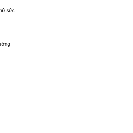
thử sức
hường