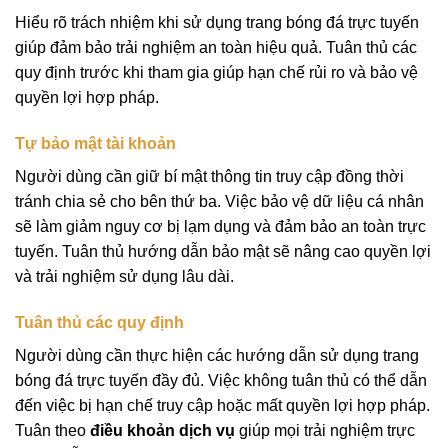
Hiểu rõ trách nhiệm khi sử dụng trang bóng đá trực tuyến
giúp đảm bảo trải nghiệm an toàn hiệu quả. Tuân thủ các
quy định trước khi tham gia giúp hạn chế rủi ro và bảo vệ
quyền lợi hợp pháp.
Tự bảo mật tài khoản
Người dùng cần giữ bí mật thông tin truy cập đồng thời
tránh chia sẻ cho bên thứ ba. Việc bảo vệ dữ liệu cá nhân
sẽ làm giảm nguy cơ bị lạm dụng và đảm bảo an toàn trực
tuyến. Tuân thủ hướng dẫn bảo mật sẽ nâng cao quyền lợi
và trải nghiệm sử dụng lâu dài.
Tuân thủ các quy định
Người dùng cần thực hiện các hướng dẫn sử dụng trang
bóng đá trực tuyến đầy đủ. Việc không tuân thủ có thể dẫn
đến việc bị hạn chế truy cập hoặc mất quyền lợi hợp pháp.
Tuân theo
điều khoản dịch vụ
giúp mọi trải nghiệm trực