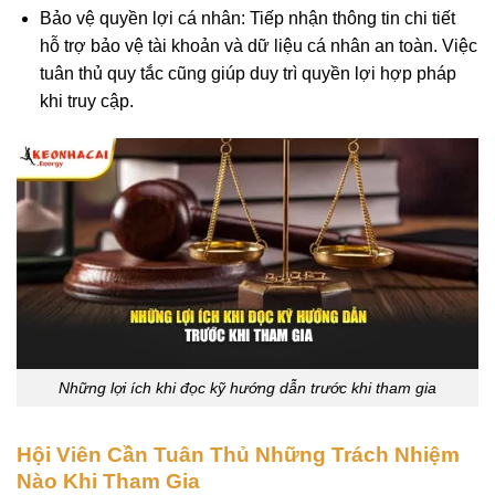
Bảo vệ quyền lợi cá nhân: Tiếp nhận thông tin chi tiết
hỗ trợ bảo vệ tài khoản và dữ liệu cá nhân an toàn. Việc
tuân thủ quy tắc cũng giúp duy trì quyền lợi hợp pháp
khi truy cập.
Những lợi ích khi đọc kỹ hướng dẫn trước khi tham gia
Hội Viên Cần Tuân Thủ Những Trách Nhiệm
Nào Khi Tham Gia