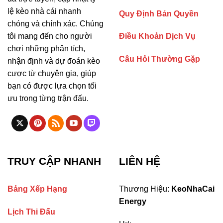
lệ kèo nhà cái nhanh
Quy Định Bản Quyền
chóng và chính xác. Chúng
tôi mang đến cho người
Điều Khoản Dịch Vụ
chơi những phân tích,
Câu Hỏi Thường Gặp
nhận định và dự đoán kèo
cược từ chuyên gia, giúp
bạn có được lựa chọn tối
ưu trong từng trận đấu.
TRUY CẬP NHANH
LIÊN HỆ
Bảng Xếp Hạng
Thương Hiệu:
KeoNhaCai
Energy
Lịch Thi Đấu