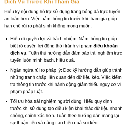
Dịch Vụ Trước Khi Tham Gia
Hiểu kỹ nội dung hỗ trợ sử dụng trang bóng đá trực tuyến
an toàn hơn. Việc nắm thông tin trước khi tham gia giúp
hạn chế rủi ro phát sinh không mong muốn.
Hiểu rõ quyền lợi và trách nhiệm: Nắm thông tin giúp
biết rõ quyền lợi đồng thời tránh vi phạm
điều khoản
dịch vụ
. Tuân thủ hướng dẫn đảm bảo trải nghiệm trực
tuyến luôn minh bạch, hiệu quả.
Ngăn ngừa rủi ro pháp lý: Đọc kỹ hướng dẫn giúp tránh
những tranh chấp liên quan đến dữ liệu kèo. Việc kiểm
tra thông tin trước khi hành động giảm thiểu nguy cơ vi
phạm pháp luật.
Tối ưu hóa trải nghiệm người dùng: Hiểu quy định
trước khi sử dụng tạo điều kiện khai thác dữ liệu nhanh
chóng, chính xác hơn. Tuân theo hướng dẫn mang lại
sự thuận tiện và nâng cao hiệu quả soi kèo.