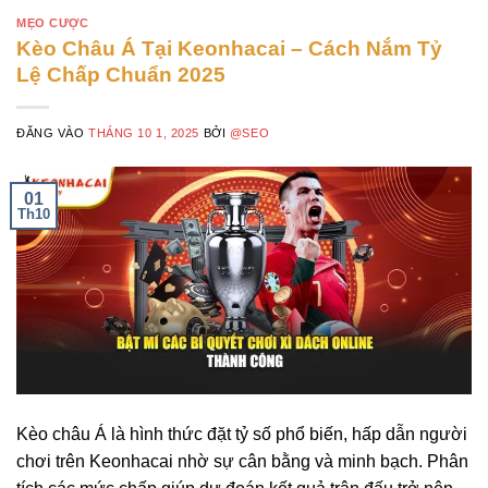
MẸO CƯỢC
Kèo Châu Á Tại Keonhacai – Cách Nắm Tỷ
Lệ Chấp Chuẩn 2025
ĐĂNG VÀO
THÁNG 10 1, 2025
BỞI
@SEO
01
Th10
Kèo châu Á là hình thức đặt tỷ số phổ biến, hấp dẫn người
chơi trên Keonhacai nhờ sự cân bằng và minh bạch. Phân