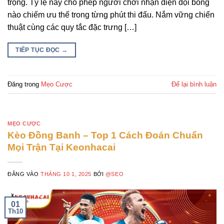
trọng. Tỷ lệ này cho phép người chơi nhận diện đội bóng
nào chiếm ưu thế trong từng phút thi đấu. Nắm vững chiến
thuật cùng các quy tắc đặc trưng […]
TIẾP TỤC ĐỌC
→
Đăng trong
Mẹo Cược
Để lại bình luận
MẸO CƯỢC
Kèo Đồng Banh – Top 1 Cách Đoán Chuẩn
Mọi Trận Tại Keonhacai
ĐĂNG VÀO
THÁNG 10 1, 2025
BỞI
@SEO
01
Th10