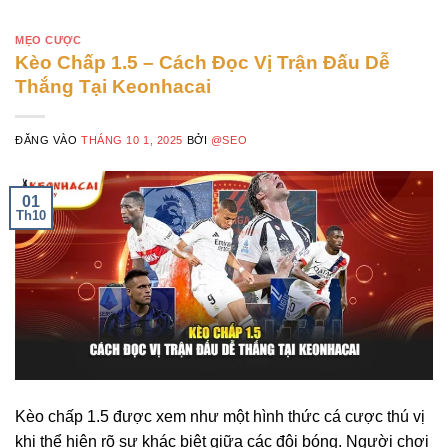
MẸO CƯỢC
Kèo Chấp 1.5 – Cách Đọc Vị Trận Đấu Dễ
Thắng Tại Keonhacai
ĐĂNG VÀO
THÁNG 10 1, 2025
BỞI
@SEO
01
Th10
Kèo chấp 1.5 được xem như một hình thức cá cược thú vị
khi thể hiện rõ sự khác biệt giữa các đội bóng. Người chơi