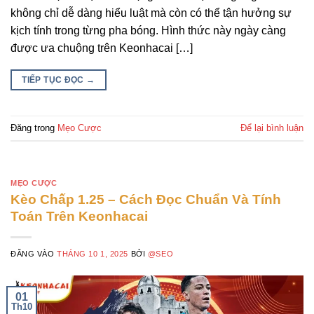
không chỉ dễ dàng hiểu luật mà còn có thể tận hưởng sự
kịch tính trong từng pha bóng. Hình thức này ngày càng
được ưa chuộng trên Keonhacai […]
TIẾP TỤC ĐỌC
→
Đăng trong
Mẹo Cược
Để lại bình luận
MẸO CƯỢC
Kèo Chấp 1.25 – Cách Đọc Chuẩn Và Tính
Toán Trên Keonhacai
ĐĂNG VÀO
THÁNG 10 1, 2025
BỞI
@SEO
01
Th10