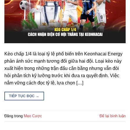
Kèo chấp 1/4 là loại tỷ lệ phổ biến trên Keonhacai Energy
phản ánh sức mạnh tương đối giữa hai đội. Loại kèo này
xuất hiện trong những trận đấu cân bằng nhưng vẫn đòi
hỏi phân tích kỹ lưỡng trước khi đưa ra quyết định. Việc
nắm vững cách đọc tỷ lệ, lựa chọn […]
TIẾP TỤC ĐỌC
→
Đăng trong
Mẹo Cược
Để lại bình luận