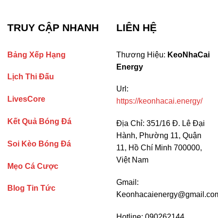
TRUY CẬP NHANH
LIÊN HỆ
Bảng Xếp Hạng
Thương Hiệu:
KeoNhaCai
Energy
Lịch Thi Đấu
Url:
LivesCore
https://keonhacai.energy/
Kết Quả Bóng Đá
Địa Chỉ:
351/16 Đ. Lê Đại
Hành, Phường 11, Quận
Soi Kèo Bóng Đá
11, Hồ Chí Minh 700000,
Việt Nam
Mẹo Cá Cược
Gmail:
Blog Tin Tức
Keonhacaienergy@gmail.co
Hotline:
090262144