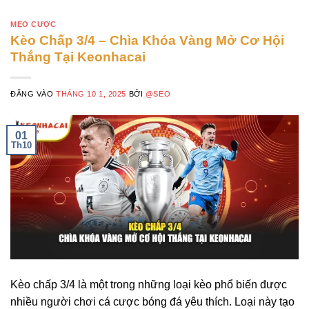
MẸO CƯỢC
Kèo Chấp 3/4 – Chìa Khóa Vàng Mở Cơ Hội
Thắng Tại Keonhacai
ĐĂNG VÀO
THÁNG 10 1, 2025
BỞI
@SEO
01
Th10
Kèo chấp 3/4 là một trong những loại kèo phổ biến được
nhiều người chơi cá cược bóng đá yêu thích. Loại này tạo