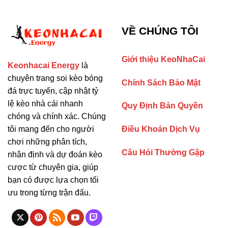
VỀ CHÚNG TÔI
Giới thiệu KeoNhaCai
Keonhacai Energy
là
chuyên trang soi kèo bóng
Chính Sách Bảo Mật
đá trực tuyến, cập nhật tỷ
lệ kèo nhà cái nhanh
Quy Định Bản Quyền
chóng và chính xác. Chúng
tôi mang đến cho người
Điều Khoản Dịch Vụ
chơi những phân tích,
Câu Hỏi Thường Gặp
nhận định và dự đoán kèo
cược từ chuyên gia, giúp
bạn có được lựa chọn tối
ưu trong từng trận đấu.