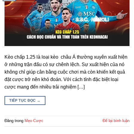
Kèo chấp 1.25 là loại kèo châu Á thường xuyên xuất hiện
ở những trận đấu có sự chênh lệch. Sự xuất hiện của nó
không chỉ giúp cân bằng cuộc chơi mà còn khiến kết quả
đặt cược trở nên khó đoán. Với cách tính đặc biệt loại
cược mang đến nhiều trải nghiệm […]
TIẾP TỤC ĐỌC
→
Đăng trong
Mẹo Cược
Để lại bình luận