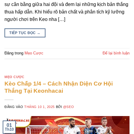
sự cân bằng giữa hai đội và đem lại những kịch bản thắng
thua hấp dẫn. Khi hiểu rõ bản chất và phân tích kỹ lưỡng
người chơi trên Keo nha […]
TIẾP TỤC ĐỌC
→
Đăng trong
Mẹo Cược
Để lại bình luận
MẸO CƯỢC
Kèo Chấp 1/4 – Cách Nhận Diện Cơ Hội
Thắng Tại Keonhacai
ĐĂNG VÀO
THÁNG 10 1, 2025
BỞI
@SEO
01
Th10