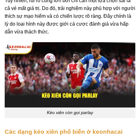
Tuy nhiên, rủi ro cũng lớn bởi chỉ cần một lựa chọn sai là
cả vé mất giá trị. Do đó, trải nghiệm này phù hợp với người
thích sự mạo hiểm và có chiến lược rõ ràng. Đây chính là
lý do loại hình này được giới cá cược đánh giá vừa hấp
dẫn vừa thách thức.
Kèo xiên còn gọi parlay
Các dạng kèo xiên phổ biến ở keonhacai