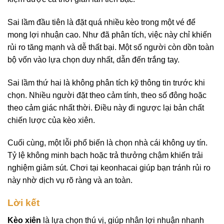
Sai lầm đầu tiên là đặt quá nhiều kèo trong một vé để
mong lợi nhuận cao. Như đã phân tích, việc này chỉ khiến
rủi ro tăng mạnh và dễ thất bại. Một số người còn dồn toàn
bộ vốn vào lựa chọn duy nhất, dẫn đến trắng tay.
Sai lầm thứ hai là không phân tích kỹ thông tin trước khi
chọn. Nhiều người đặt theo cảm tính, theo số đông hoặc
theo cảm giác nhất thời. Điều này đi ngược lại bản chất
chiến lược của kèo xiên.
Cuối cùng, một lỗi phổ biến là chọn nhà cái không uy tín.
Tỷ lệ không minh bạch hoặc trả thưởng chậm khiến trải
nghiệm giảm sút. Chơi tại keonhacai giúp bạn tránh rủi ro
này nhờ dịch vụ rõ ràng và an toàn.
Lời kết
Kèo xiên
là lựa chọn thú vị, giúp nhân lợi nhuận nhanh