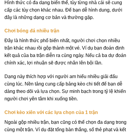
Hình thức có đa dạng biến thể, tùy từng nhà cái sẽ cung
cấp các tùy chọn khác nhau. Để bạn dễ hình dung, dưới
đây là những dạng cơ bản và thường gặp.
Chơi bóng đá nhiều trận
Đây là hình thức phổ biến nhất, người chơi chọn nhiều
trận khác nhau rồi gộp thành một vé. Ví dụ bạn đoán định
kết quả của ba trận diễn ra cùng ngày. Nếu cả ba dự đoán
chính xác, lợi nhuận sẽ được nhân lên bội lần.
Dạng này thích hợp với người am hiểu nhiều giải đấu
cùng lúc. Nền tảng cung cấp bảng kèo chi tiết để bạn dễ
dàng theo dõi và lựa chọn. Sự minh bạch trong tỷ lệ khiến
người chơi yên tâm khi xuống tiền.
Chơi kèo xiên với các lựa chọn của 1 trận
Ngoài gộp nhiều trận, bạn cũng có thể chọn đa dạng trong
cùng một trận. Ví dụ đặt tổng bàn thắng, số thẻ phạt và kết