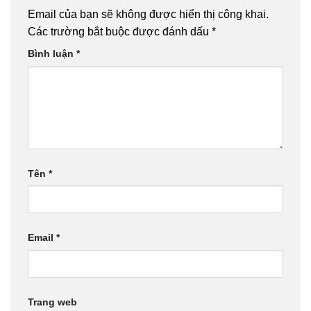
Email của bạn sẽ không được hiển thị công khai.
Các trường bắt buộc được đánh dấu
*
Bình luận
*
Tên
*
Email
*
Trang web