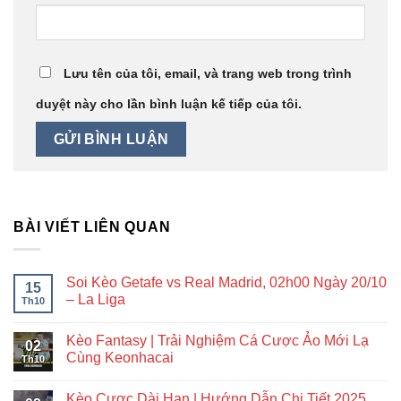
Lưu tên của tôi, email, và trang web trong trình
duyệt này cho lần bình luận kế tiếp của tôi.
BÀI VIẾT LIÊN QUAN
Soi Kèo Getafe vs Real Madrid, 02h00 Ngày 20/10
15
– La Liga
Th10
Kèo Fantasy | Trải Nghiệm Cá Cược Ảo Mới Lạ
02
Cùng Keonhacai
Th10
Kèo Cược Dài Hạn | Hướng Dẫn Chi Tiết 2025